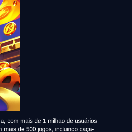
da, com mais de 1 milhão de usuários
m mais de 500 jogos, incluindo caça-