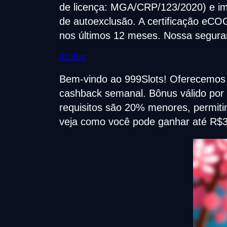
de licença: MGA/CRP/123/2020) e imp
de autoexclusão. A certificação eCO
nos últimos 12 meses. Nossa seguran
322Bet
Bem-vindo ao 999Slots! Oferecemos 
cashback semanal. Bônus válido por 
requisitos são 20% menores, permitin
veja como você pode ganhar até R$3