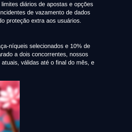
imites diários de apostas e opções
 incidentes de vazamento de dados
o proteção extra aos usuários.
ça-níqueis selecionados e 10% de
rado a dois concorrentes, nossos
tuais, válidas até o final do mês, e