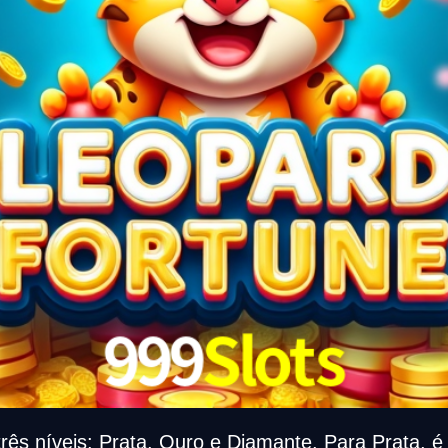
rês níveis: Prata, Ouro e Diamante. Para Prata, 