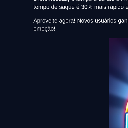
tempo de saque é 30% mais rápido e
Aproveite agora! Novos usuários gan
emoção!