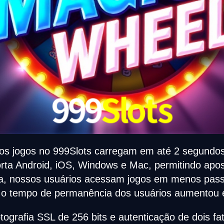
s jogos no 999Slots carregam em até 2 segundos,
rta Android, iOS, Windows e Mac, permitindo apos
iva, nossos usuários acessam jogos em menos pas
ão, o tempo de permanência dos usuários aumentou
tografia SSL de 256 bits e autenticação de dois 