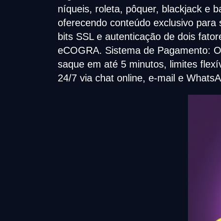
níqueis, roleta, pôquer, blackjack 
oferecendo conteúdo exclusivo para s
bits SSL e autenticação de dois fat
eCOGRA. Sistema de Pagamento: Ofer
saque em até 5 minutos, limites flex
24/7 via chat online, e-mail e What