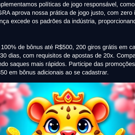
lementamos políticas de jogo responsável, como l
GRA aprova nossa prática de jogo justo, com zero
ça excede os padrões da indústria, proporcionand
100% de bônus até R$500, 200 giros grátis em ca
30 dias, com requisitos de apostas de 20x. Compa
do saques mais rápidos. Participe das promoções a
50 em bônus adicionais ao se cadastrar.