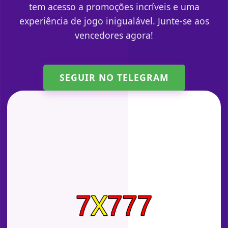
tem acesso a promoções incríveis e uma
experiência de jogo inigualável. Junte-se aos
vencedores agora!
SEGUIR NO TELEGRAM