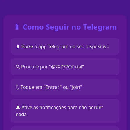
📱 Como Seguir no Telegram
📱 Baixe o app Telegram no seu dispositivo
🔍 Procure por "@7X777Oficial"
👆 Toque em "Entrar" ou "Join"
🔔 Ative as notificações para não perder
nada