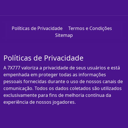
Políticas de Privacidade
Termos e Condições
Sitemap
Políticas de Privacidade
A 7X777 valoriza a privacidade de seus usuários e está
empenhada em proteger todas as informações
pessoais fornecidas durante o uso de nossos canais de
comunicação. Todos os dados coletados são utilizados
exclusivamente para fins de melhoria contínua da
experiência de nossos jogadores.