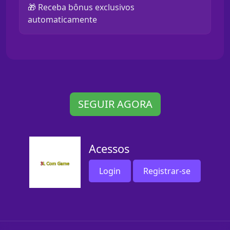
🎁 Receba bônus exclusivos
automaticamente
SEGUIR AGORA
Acessos
Login
Registrar-se