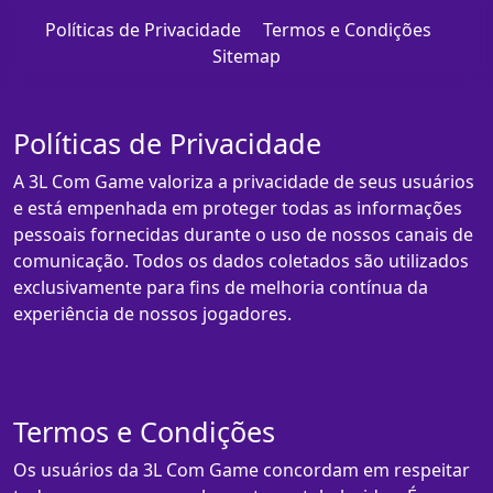
Políticas de Privacidade
Termos e Condições
Sitemap
Políticas de Privacidade
A 3L Com Game valoriza a privacidade de seus usuários
e está empenhada em proteger todas as informações
pessoais fornecidas durante o uso de nossos canais de
comunicação. Todos os dados coletados são utilizados
exclusivamente para fins de melhoria contínua da
experiência de nossos jogadores.
Termos e Condições
Os usuários da 3L Com Game concordam em respeitar