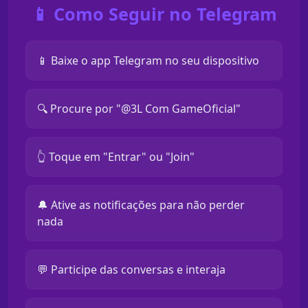
📱 Como Seguir no Telegram
📱 Baixe o app Telegram no seu dispositivo
🔍 Procure por "@3L Com GameOficial"
👆 Toque em "Entrar" ou "Join"
🔔 Ative as notificações para não perder
nada
💬 Participe das conversas e interaja