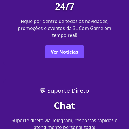
24/7
Fique por dentro de todas as novidades,
promoções e eventos da 3L Com Game em
tempo real!
Ver Notícias
💬 Suporte Direto
Chat
Suporte direto via Telegram, respostas rápidas e
atendimento personalizado!