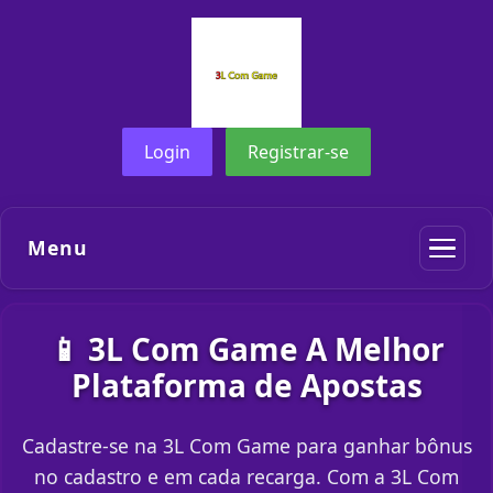
Login
Registrar-se
Menu
📱 3L Com Game A Melhor
Plataforma de Apostas
Cadastre-se na 3L Com Game para ganhar bônus
no cadastro e em cada recarga. Com a 3L Com